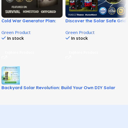
Cold War Generator Plan:
Discover the Solar Safe Grid
DIY Home Energy Blueprint!
System: A DIY Guide to
Green Product
Green Product
Building Affordable Backup
In stock
In stock
Power and Reducing
Electricity Costs at Home!
Explore Product
Explore Product
Backyard Solar Revolution: Build Your Own DIY Solar
Power System at Home!