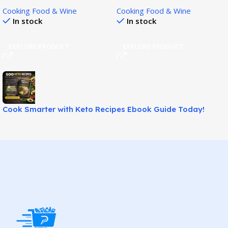
Metabolic Cooking Guide
Recipes Guide Today!
Cooking Food & Wine
Cooking Food & Wine
Today!
In stock
In stock
EXPLORE PRODUCT
EXPLORE PRODUCT
Cook Smarter with Keto Recipes Ebook Guide Today!